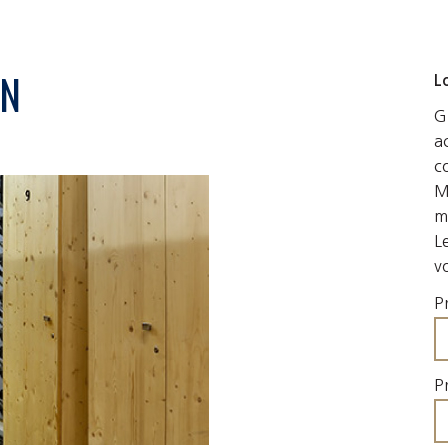
ON
L
G
a
c
M
m
L
v
P
P